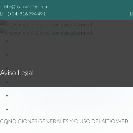
info@transmision.com
(+34) 916.794.491
Transmision
Nosotros
Equipo
Aviso Legal
I+D
Referencias
Red
CONDICIONES GENERALES Y/O USO DEL SITIO WEB
Contacto